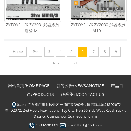
ZYTOYS 1/6 ZY2031武器系列
ZYTOYS 1/6 ZY2030 武器系列
斯登 M...
M19...
Home
Pre
3
4
5
6
7
8
9
Next
End
网站首页/HOME PAGE
新闻公告/NEWS&NOTICE
产品目
录/PRODUCTS
联系我们/CONTACT US
地址：广东省广州市越秀区 一德西路390号，国际玩具城2楼D2072
档 D2072, 2nd Floor, International Toy City, No.390 Yide West Road, Yuexiu
District, Guangzhou, Guangdong, China
13802781081
zzy_81081@163.com