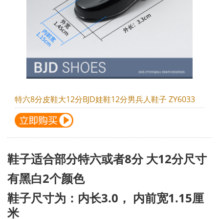
特六8分皮鞋大12分BJD娃鞋12分男兵人鞋子 ZY6033
鞋子适合部分特六或者8分 大12分尺寸
有黑白2个颜色
鞋子尺寸为：内长3.0， 内前宽1.15厘
米